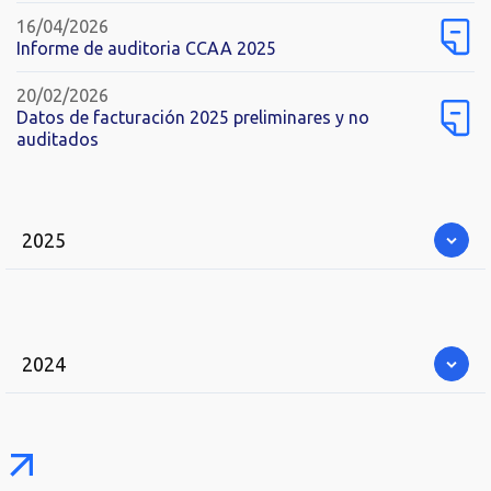
16/04/2026
Informe de auditoria CCAA 2025
20/02/2026
Datos de facturación 2025 preliminares y no
auditados
2025
03/10/2025
Información financiera del primer semestre 2025
2024
06/05/2025
Presentación resultados financieros Bytetravel 2024
16/12/2024
06/05/2025
Acuerdo de distribución de dividendo a cuenta del
Informe de auditoria CCAA 2024
ejercicio 2024